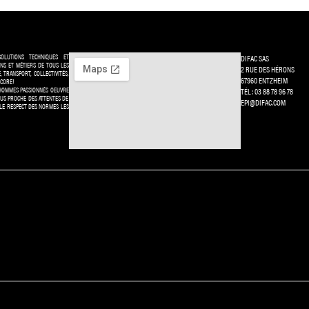
OLUTIONS TECHNIQUES ET
DIFAC SAS
INS ET MÉTIERS DE TOUS LES
2 RUE DES HÉRONS
E, TRANSPORT, COLLECTIVITÉS,
67960 ENTZHEIM
NCORE!
HOMMES PASSIONNÉS OEUVRE
TÉL: 03 88 78 96 78
US PROCHE DES ATTENTES DE
EPI@DIFAC.COM
 LE RESPECT DES NORMES LES