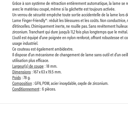
Grâce à son système de rétraction entièrement automatique, la lame se rét
avec le matériau coupé, même si la gâchette est toujours activée.
Un verrou de sécurité empêche toute sortie accidentelle de la lame lors de 
Lame Finger-Friendly® : réduit les blessures et les coûts. Non conductrice
d’étincelles. Chimiquement inerte, ne rouille pas. Sans revêtement huileux 
zirconium. Tranchant qui dure jusqu’à 11,2 fois plus longtemps que le métal.
L’outil est équipé d’une poignée en nylon renforcé, offrant robustesse et co
usage industriel.
Ce couteau est également ambidextre.
Il dispose d’un mécanisme de changement de lame sans outil et d’un oeill
utilisation plus efficace.
Largeur(s) de coupe
: 18 mm.
Dimensions
: 167 x 63 x 19.5 mm.
Poids
: 78 g.
Composition
: GFN, POM, acier inoxydable, oxyde de zirconium.
Conditionnement
: 6 pièces.