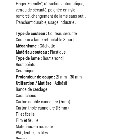
Finger-Friendly®, rétraction automatique,
verrou de sécurité, poignée en nylon
renforcé, changement de lame sans outil.
Tranchant durable, usage industriel.
Type de couteau :
Couteau sécurité
Couteau à lame rétractable Smart
Mécanisme :
Gâchette
Matériau couteau :
Plastique
Type de lame :
Bout arrondi
Bout pointu
Céramique
Profondeur de coupe :
21 mm - 30 mm
Utilisation / Matière :
Adhésif
Bande de cerclage
Caoutchouc
Carton double cannelure (7mm)
Carton triple cannelure (15mm)
Fil et ficelle
Film et feuille
Matériaux en rouleaux
PVC, feutre, textiles
Papier