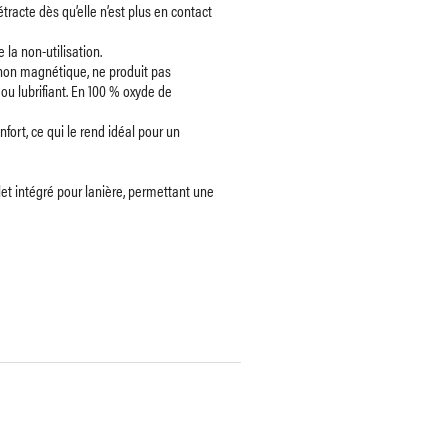
racte dès qu’elle n’est plus en contact
la non-utilisation.
, non magnétique, ne produit pas
ou lubrifiant. En 100 % oxyde de
nfort, ce qui le rend idéal pour un
et intégré pour lanière, permettant une