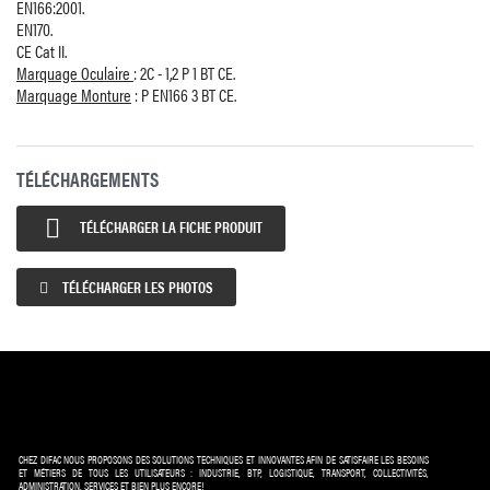
EN166:2001.
EN170.
CE Cat II.
Marquage Oculaire
: 2C - 1,2 P 1 BT CE.
Marquage Monture
: P EN166 3 BT CE.
TÉLÉCHARGEMENTS

TÉLÉCHARGER LA FICHE PRODUIT
TÉLÉCHARGER LES PHOTOS
CHEZ DIFAC NOUS PROPOSONS DES SOLUTIONS TECHNIQUES ET INNOVANTES AFIN DE SATISFAIRE LES BESOINS
ET MÉTIERS DE TOUS LES UTILISATEURS : INDUSTRIE, BTP, LOGISTIQUE, TRANSPORT, COLLECTIVITÉS,
ADMINISTRATION, SERVICES ET BIEN PLUS ENCORE!