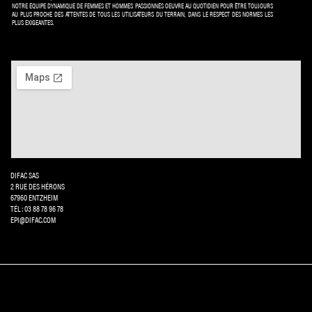
NOTRE ÉQUIPE DYNAMIQUE DE FEMMES ET HOMMES PASSIONNÉS OEUVRE AU QUOTIDIEN POUR ÊTRE TOUJOURS
AU PLUS PROCHE DES ATTENTES DE TOUS LES UTILISATEURS DU TERRAIN, DANS LE RESPECT DES NORMES LES
PLUS EXIGEANTES.
DIFAC SAS
2 RUE DES HÉRONS
67960 ENTZHEIM
TÉL: 03 88 78 96 78
EPI@DIFAC.COM