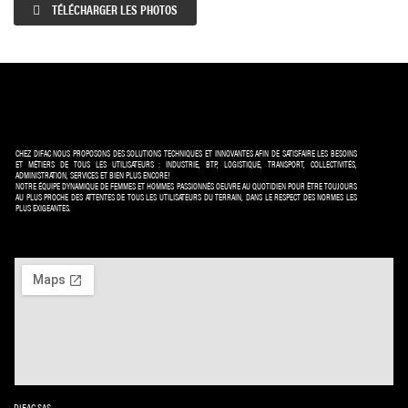
TÉLÉCHARGER LES PHOTOS
CHEZ DIFAC NOUS PROPOSONS DES SOLUTIONS TECHNIQUES ET INNOVANTES AFIN DE SATISFAIRE LES BESOINS
ET MÉTIERS DE TOUS LES UTILISATEURS : INDUSTRIE, BTP, LOGISTIQUE, TRANSPORT, COLLECTIVITÉS,
ADMINISTRATION, SERVICES ET BIEN PLUS ENCORE!
NOTRE ÉQUIPE DYNAMIQUE DE FEMMES ET HOMMES PASSIONNÉS OEUVRE AU QUOTIDIEN POUR ÊTRE TOUJOURS
AU PLUS PROCHE DES ATTENTES DE TOUS LES UTILISATEURS DU TERRAIN, DANS LE RESPECT DES NORMES LES
PLUS EXIGEANTES.
DIFAC SAS