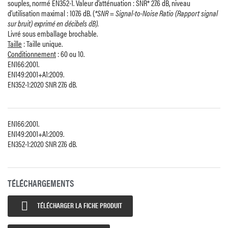
souples, normé EN352-1. Valeur d’atténuation : SNR* 27.6 dB, niveau
d’utilisation maximal : 107.6 dB. (
*SNR = Signal-to-Noise Ratio (Rapport signal
sur bruit) exprimé en décibels dB).
Livré sous emballage brochable.
Taille
: Taille unique.
Conditionnement
: 60 ou 10.
EN166:2001.
EN149:2001+A1:2009.
EN352-1:2020 SNR 27.6 dB.
EN166:2001.
EN149:2001+A1:2009.
EN352-1:2020 SNR 27.6 dB.
TÉLÉCHARGEMENTS

TÉLÉCHARGER LA FICHE PRODUIT