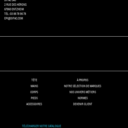
2 RUE DES HÉRONS
67960 ENTZHEIM
TÉL: 03 88 78 96 78
EPI@DIFAC.COM
TÊTE
À PROPOS
MAINS
NOTRE SÉLECTION DE MARQUES
CORPS
NOS UNIVERS MÉTIERS
PIEDS
NORMES
ACCESSOIRES
DEVENIR CLIENT
TÉLÉCHARGER NOTRE CATALOGUE