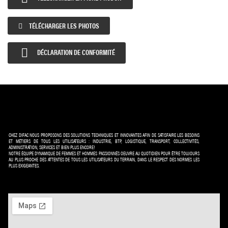
TÉLÉCHARGER LES PHOTOS

DÉCLARATION DE CONFORMITÉ
CHEZ DIFAC NOUS PROPOSONS DES SOLUTIONS TECHNIQUES ET INNOVANTES AFIN DE SATISFAIRE LES BESOINS
ET MÉTIERS DE TOUS LES UTILISATEURS : INDUSTRIE, BTP, LOGISTIQUE, TRANSPORT, COLLECTIVITÉS,
ADMINISTRATION, SERVICES ET BIEN PLUS ENCORE!
NOTRE ÉQUIPE DYNAMIQUE DE FEMMES ET HOMMES PASSIONNÉS OEUVRE AU QUOTIDIEN POUR ÊTRE TOUJOURS
AU PLUS PROCHE DES ATTENTES DE TOUS LES UTILISATEURS DU TERRAIN, DANS LE RESPECT DES NORMES LES
PLUS EXIGEANTES.