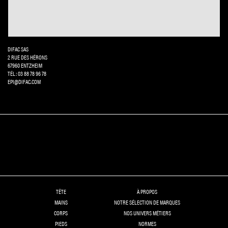
DIFAC SAS
2 RUE DES HÉRONS
67960 ENTZHEIM
TÉL: 03 88 78 96 78
EPI@DIFAC.COM
TÊTE
À PROPOS
MAINS
NOTRE SÉLECTION DE MARQUES
CORPS
NOS UNIVERS MÉTIERS
PIEDS
NORMES