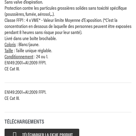
Sans valve d’expiration.
Protection contre les particules grossières solides sans toxicité spécifique
(poussières, fumée, aérosol,...).
Classe FFP1 : 4 x VME* - Valeur limite Moyenne d’Exposition. (*C’est la
concentration en dessous de laquelle des personnes peuvent être exposées
pendant 8 heures sans risque pour leur santé).
Livré dans une boîte brochable.
Coloris
: Blanc/jaune.
Taille
: Taille unique réglable.
Conditionnement
: 24 ou 1.
EN149:2001+A1:2009 FFP1.
CE Cat III.
EN149:2001+A1:2009 FFP1.
CE Cat III.
TÉLÉCHARGEMENTS

TÉLÉCHARGER LA FICHE PRODUIT