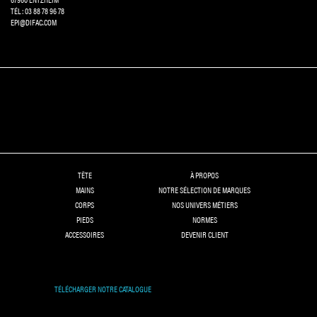
TÉL: 03 88 78 96 78
EPI@DIFAC.COM
TÊTE
À PROPOS
MAINS
NOTRE SÉLECTION DE MARQUES
CORPS
NOS UNIVERS MÉTIERS
PIEDS
NORMES
ACCESSOIRES
DEVENIR CLIENT
TÉLÉCHARGER NOTRE CATALOGUE