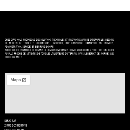
CHEZ DIFAC NOUS PROPOSONS DES SOLUTIONS TECHNIQUES ET INNOVANTES AFIN DE SATISFAIRE LES BESOINS
ET MÉTIERS DE TOUS LES UTILISATEURS : INDUSTRIE, BTP, LOGISTIQUE, TRANSPORT, COLLECTIVITÉS,
ADMINISTRATION, SERVICES ET BIEN PLUS ENCORE!
NOTRE ÉQUIPE DYNAMIQUE DE FEMMES ET HOMMES PASSIONNÉS OEUVRE AU QUOTIDIEN POUR ÊTRE TOUJOURS
AU PLUS PROCHE DES ATTENTES DE TOUS LES UTILISATEURS DU TERRAIN, DANS LE RESPECT DES NORMES LES
PLUS EXIGEANTES.
DIFAC SAS
2 RUE DES HÉRONS
67960 ENTZHEIM