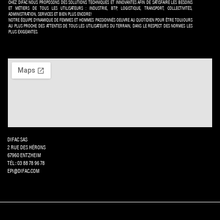
CHEZ DIFAC NOUS PROPOSONS DES SOLUTIONS TECHNIQUES ET INNOVANTES AFIN DE SATISFAIRE LES BESOINS
ET MÉTIERS DE TOUS LES UTILISATEURS : INDUSTRIE, BTP, LOGISTIQUE, TRANSPORT, COLLECTIVITÉS,
ADMINISTRATION, SERVICES ET BIEN PLUS ENCORE!
NOTRE ÉQUIPE DYNAMIQUE DE FEMMES ET HOMMES PASSIONNÉS OEUVRE AU QUOTIDIEN POUR ÊTRE TOUJOURS
AU PLUS PROCHE DES ATTENTES DE TOUS LES UTILISATEURS DU TERRAIN, DANS LE RESPECT DES NORMES LES
PLUS EXIGEANTES.
DIFAC SAS
2 RUE DES HÉRONS
67960 ENTZHEIM
TÉL: 03 88 78 96 78
EPI@DIFAC.COM