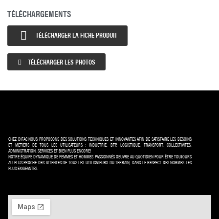
TÉLÉCHARGEMENTS

TÉLÉCHARGER LA FICHE PRODUIT
TÉLÉCHARGER LES PHOTOS
CHEZ DIFAC NOUS PROPOSONS DES SOLUTIONS TECHNIQUES ET INNOVANTES AFIN DE SATISFAIRE LES BESOINS
ET MÉTIERS DE TOUS LES UTILISATEURS : INDUSTRIE, BTP, LOGISTIQUE, TRANSPORT, COLLECTIVITÉS,
ADMINISTRATION, SERVICES ET BIEN PLUS ENCORE!
NOTRE ÉQUIPE DYNAMIQUE DE FEMMES ET HOMMES PASSIONNÉS OEUVRE AU QUOTIDIEN POUR ÊTRE TOUJOURS
AU PLUS PROCHE DES ATTENTES DE TOUS LES UTILISATEURS DU TERRAIN, DANS LE RESPECT DES NORMES LES
PLUS EXIGEANTES.