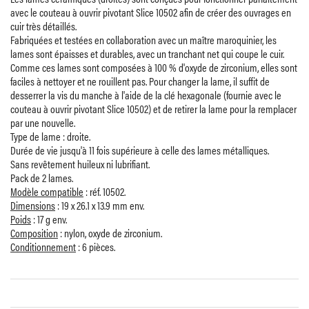
avec le couteau à ouvrir pivotant Slice 10502 afin de créer des ouvrages en
cuir très détaillés.
Fabriquées et testées en collaboration avec un maître maroquinier, les
lames sont épaisses et durables, avec un tranchant net qui coupe le cuir.
Comme ces lames sont composées à 100 % d'oxyde de zirconium, elles sont
faciles à nettoyer et ne rouillent pas. Pour changer la lame, il suffit de
desserrer la vis du manche à l'aide de la clé hexagonale (fournie avec le
couteau à ouvrir pivotant Slice 10502) et de retirer la lame pour la remplacer
par une nouvelle.
Type de lame : droite.
Durée de vie jusqu'à 11 fois supérieure à celle des lames métalliques.
Sans revêtement huileux ni lubrifiant.
Pack de 2 lames.
Modèle compatible
: réf. 10502.
Dimensions
: 19 x 26.1 x 13.9 mm env.
Poids
: 17 g env.
Composition
: nylon, oxyde de zirconium.
Conditionnement
: 6 pièces.