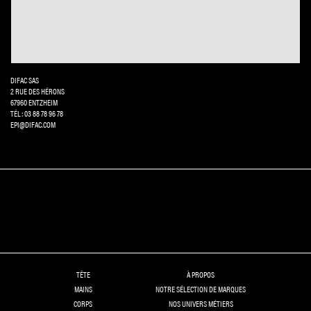
DIFAC SAS
2 RUE DES HÉRONS
67960 ENTZHEIM
TÉL: 03 88 78 96 78
EPI@DIFAC.COM
TÊTE
À PROPOS
MAINS
NOTRE SÉLECTION DE MARQUES
CORPS
NOS UNIVERS MÉTIERS