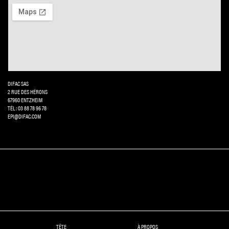
DIFAC SAS
2 RUE DES HÉRONS
67960 ENTZHEIM
TÉL: 03 88 78 96 78
EPI@DIFAC.COM
TÊTE
À PROPOS