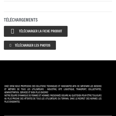
TÉLÉCHARGEMENTS

TÉLÉCHARGER LA FICHE PRODUIT
TÉLÉCHARGER LES PHOTOS
CHEZ DIFAC NOUS PROPOSONS DES SOLUTIONS TECHNIQUES ET INNOVANTES AFIN DE SATISFAIRE LES BESOINS
ET MÉTIERS DE TOUS LES UTILISATEURS : INDUSTRIE, BTP, LOGISTIQUE, TRANSPORT, COLLECTIVITÉS,
ADMINISTRATION, SERVICES ET BIEN PLUS ENCORE!
NOTRE ÉQUIPE DYNAMIQUE DE FEMMES ET HOMMES PASSIONNÉS OEUVRE AU QUOTIDIEN POUR ÊTRE TOUJOURS
AU PLUS PROCHE DES ATTENTES DE TOUS LES UTILISATEURS DU TERRAIN, DANS LE RESPECT DES NORMES LES
PLUS EXIGEANTES.