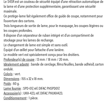
Le S4SR est un couteau de sécurité équipé d’une rétraction automatique de
la lame et d’une protection supplémentaire, garantissant une sécurité
maximale.
Ce protège-lame fait également office de guide de coupe, notamment pour
l’ouverture des cartons.
Trois longueurs de sortie de lame, pour le masquage, les coupes légères ou
les coupes profondes.
Il dispose d’un séparateur de ruban intégré et d’un compartiment de
stockage pour les lames de rechange.
Le changement de lame est simple et sans outil.
Équipé d’un œillet pour l’attache d’une lanière.
Le modèle vert est spécialement conçu pour les droitiers.
Profondeur(s) de coupe
: 13 mm / 18 mm / 20 mm.
Idéalement adapté
: bande de cerclage, films/feuilles, bande adhésif, carton
ondulé.
Coloris
: vert.
Dimensions
: 155 x 32 x 18 mm.
Poids
: 60 g.
Lame fournie
: SPD-017, réf. DIFAC PHSPD017.
Accessoire(s)
: UKH-423, réf. DIFAC PHUKH423.
Conditionnement
: 1 pièce.