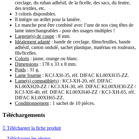
cerclage, du ruban adhésif, de la ficelle, des sacs, du feutre,
des textiles, etc.
3 coloris disponibles.
Il intègre un œillet pour la lanière.
Le manche peut être combiné avec l’une de nos cinq têtes de
lame interchangeables - pour des usages multiples !
Largeur(s) de coupe
: 8 mm.
Idéalement adapté
: bande de cerclage, films/feuilles, bande
adhésif, carton ondulé, sachet plastique, matériau en rouleaux,
fils/ficelles.
Coloris
: jaune, orange ou blanc.
Dimensions
: 178 x 33 x 8 mm.
Poids
: 31 g.
Lame fournie
: KCJ-XH-35, réf. DIFAC KL00XH35-ZZ.
Lame(s) compatible(s)
: KCJ-XH-20, réf. DIFAC
KL00XH20-ZZ / KCJ-XH-30, réf. DIFAC KL00XH30-ZZ /
KCJ-XH-40, réf. DIFAC KL00XH40-ZZ / KCJ-XH-65, réf.
DIFAC KL00XH65-ZZ.
Conditionnement
: 1 sachet de 10 pièces.
Téléchargements

Télécharger la fiche produit
Télécharger les photos