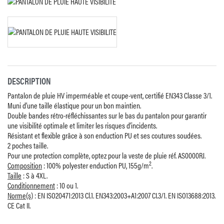
DESCRIPTION
Pantalon de pluie HV imperméable et coupe-vent, certifié EN343 Classe 3/1.
Muni d’une taille élastique pour un bon maintien.
Double bandes rétro-réfléchissantes sur le bas du pantalon pour garantir
une visibilité optimale et limiter les risques d’incidents.
Résistant et flexible grâce à son enduction PU et ses coutures soudées.
2 poches taille.
Pour une protection complète, optez pour la veste de pluie réf. AS0000RJ.
2
Composition
: 100% polyester enduction PU, 155g/m
.
Taille
: S à 4XL.
Conditionnement
: 10 ou 1.
Norme(s)
: EN ISO20471:2013 Cl.1. EN343:2003+A1:2007 CI.3/1. EN ISO13688:2013.
CE Cat II.