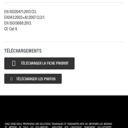
EN ISO20471:2013 Cl.1.
EN343:2003+A1:2007 CI.3/1.
EN ISO13688:2013.
CE Cat II.
TÉLÉCHARGEMENTS

TÉLÉCHARGER LA FICHE PRODUIT
TÉLÉCHARGER LES PHOTOS
CHEZ DIFAC NOUS PROPOSONS DES SOLUTIONS TECHNIQUES ET INNOVANTES AFIN DE SATISFAIRE LES BESOINS
ET MÉTIERS DE TOUS LES UTILISATEURS : INDUSTRIE, BTP, LOGISTIQUE, TRANSPORT, COLLECTIVITÉS,