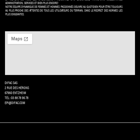
ADMINISTRATION, SERVICES ET BIEN PLUS ENCORE!
NOTRE ÉQUIPE DYNAMIQUE DE FEMMES ET HOMMES PASSIONNÉS OEUVRE AU QUOTIDIEN POUR ÊTRE TOUJOURS
AU PLUS PROCHE DES ATTENTES DE TOUS LES UTILISATEURS DU TERRAIN, DANS LE RESPECT DES NORMES LES
PLUS EXIGEANTES.
DIFAC SAS
2 RUE DES HÉRONS
67960 ENTZHEIM
TÉL: 03 88 78 96 78
EPI@DIFAC.COM