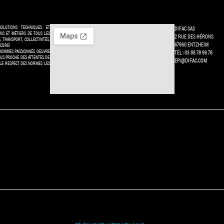
OLUTIONS TECHNIQUES ET
DIFAC SAS
INS ET MÉTIERS DE TOUS LES
2 RUE DES HÉRONS
E, TRANSPORT, COLLECTIVITÉS,
67960 ENTZHEIM
NCORE!
HOMMES PASSIONNÉS OEUVRE
TÉL: 03 88 78 96 78
US PROCHE DES ATTENTES DE
EPI@DIFAC.COM
 LE RESPECT DES NORMES LES