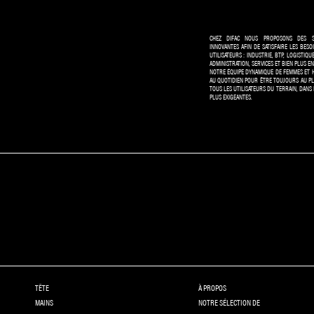
CHEZ DIFAC NOUS PROPOSONS DES S
INNOVANTES AFIN DE SATISFAIRE LES BESO
UTILISATEURS : INDUSTRIE, BTP, LOGISTIQU
ADMINISTRATION, SERVICES ET BIEN PLUS E
NOTRE ÉQUIPE DYNAMIQUE DE FEMMES ET 
AU QUOTIDIEN POUR ÊTRE TOUJOURS AU PL
TOUS LES UTILISATEURS DU TERRAIN, DANS
PLUS EXIGEANTES.
TÊTE
À PROPOS
MAINS
NOTRE SÉLECTION DE