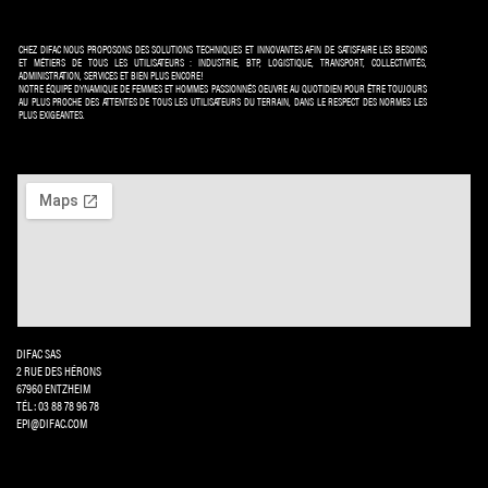
CHEZ DIFAC NOUS PROPOSONS DES SOLUTIONS TECHNIQUES ET INNOVANTES AFIN DE SATISFAIRE LES BESOINS
ET MÉTIERS DE TOUS LES UTILISATEURS : INDUSTRIE, BTP, LOGISTIQUE, TRANSPORT, COLLECTIVITÉS,
ADMINISTRATION, SERVICES ET BIEN PLUS ENCORE!
NOTRE ÉQUIPE DYNAMIQUE DE FEMMES ET HOMMES PASSIONNÉS OEUVRE AU QUOTIDIEN POUR ÊTRE TOUJOURS
AU PLUS PROCHE DES ATTENTES DE TOUS LES UTILISATEURS DU TERRAIN, DANS LE RESPECT DES NORMES LES
PLUS EXIGEANTES.
DIFAC SAS
2 RUE DES HÉRONS
67960 ENTZHEIM
TÉL: 03 88 78 96 78
EPI@DIFAC.COM